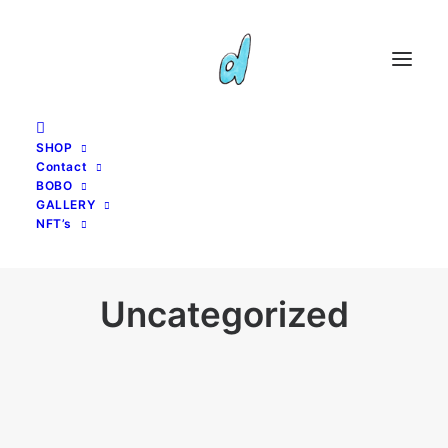
SHOP
Contact
BOBO
GALLERY
NFT’s
Uncategorized